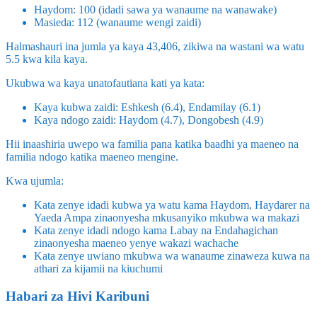
Haydom: 100 (idadi sawa ya wanaume na wanawake)
Masieda: 112 (wanaume wengi zaidi)
Halmashauri ina jumla ya kaya 43,406, zikiwa na wastani wa watu
5.5 kwa kila kaya.
Ukubwa wa kaya unatofautiana kati ya kata:
Kaya kubwa zaidi: Eshkesh (6.4), Endamilay (6.1)
Kaya ndogo zaidi: Haydom (4.7), Dongobesh (4.9)
Hii inaashiria uwepo wa familia pana katika baadhi ya maeneo na
familia ndogo katika maeneo mengine.
Kwa ujumla:
Kata zenye idadi kubwa ya watu kama Haydom, Haydarer na
Yaeda Ampa zinaonyesha mkusanyiko mkubwa wa makazi
Kata zenye idadi ndogo kama Labay na Endahagichan
zinaonyesha maeneo yenye wakazi wachache
Kata zenye uwiano mkubwa wa wanaume zinaweza kuwa na
athari za kijamii na kiuchumi
Habari za Hivi Karibuni