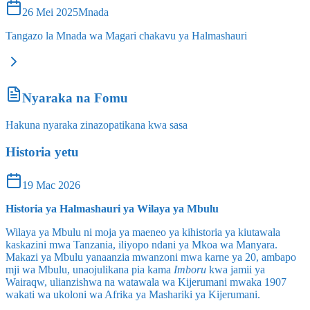
26 Mei 2025
Mnada
Tangazo la Mnada wa Magari chakavu ya Halmashauri
Nyaraka na Fomu
Hakuna nyaraka zinazopatikana kwa sasa
Historia yetu
19 Mac 2026
Historia ya Halmashauri ya Wilaya ya Mbulu
Wilaya ya Mbulu ni moja ya maeneo ya kihistoria ya kiutawala
kaskazini mwa Tanzania, iliyopo ndani ya Mkoa wa Manyara.
Makazi ya Mbulu yanaanzia mwanzoni mwa karne ya 20, ambapo
mji wa Mbulu, unaojulikana pia kama
Imboru
kwa jamii ya
Wairaqw, ulianzishwa na watawala wa Kijerumani mwaka 1907
wakati wa ukoloni wa Afrika ya Mashariki ya Kijerumani.