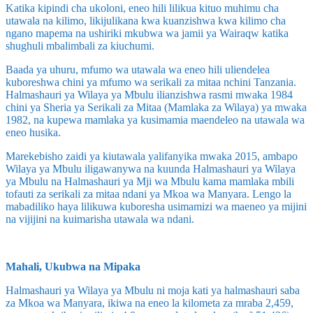
Katika kipindi cha ukoloni, eneo hili lilikua kituo muhimu cha
utawala na kilimo, likijulikana kwa kuanzishwa kwa kilimo cha
ngano mapema na ushiriki mkubwa wa jamii ya Wairaqw katika
shughuli mbalimbali za kiuchumi.
Baada ya uhuru, mfumo wa utawala wa eneo hili uliendelea
kuboreshwa chini ya mfumo wa serikali za mitaa nchini Tanzania.
Halmashauri ya Wilaya ya Mbulu ilianzishwa rasmi mwaka 1984
chini ya Sheria ya Serikali za Mitaa (Mamlaka za Wilaya) ya mwaka
1982, na kupewa mamlaka ya kusimamia maendeleo na utawala wa
eneo husika.
Marekebisho zaidi ya kiutawala yalifanyika mwaka 2015, ambapo
Wilaya ya Mbulu iligawanywa na kuunda Halmashauri ya Wilaya
ya Mbulu na Halmashauri ya Mji wa Mbulu kama mamlaka mbili
tofauti za serikali za mitaa ndani ya Mkoa wa Manyara. Lengo la
mabadiliko haya lilikuwa kuboresha usimamizi wa maeneo ya mijini
na vijijini na kuimarisha utawala wa ndani.
Mahali, Ukubwa na Mipaka
Halmashauri ya Wilaya ya Mbulu ni moja kati ya halmashauri saba
za Mkoa wa Manyara, ikiwa na eneo la kilometa za mraba 2,459,