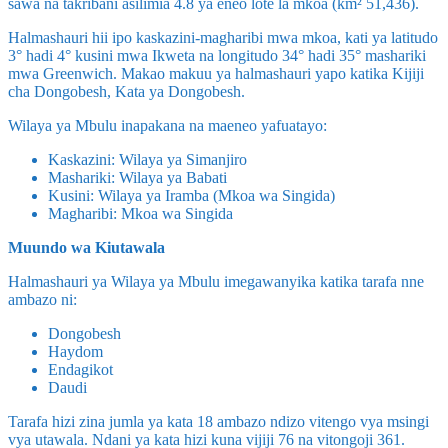
sawa na takribani asilimia 4.8 ya eneo lote la mkoa (km² 51,436).
Halmashauri hii ipo kaskazini-magharibi mwa mkoa, kati ya latitudo
3° hadi 4° kusini mwa Ikweta na longitudo 34° hadi 35° mashariki
mwa Greenwich. Makao makuu ya halmashauri yapo katika Kijiji
cha Dongobesh, Kata ya Dongobesh.
Wilaya ya Mbulu inapakana na maeneo yafuatayo:
Kaskazini: Wilaya ya Simanjiro
Mashariki: Wilaya ya Babati
Kusini: Wilaya ya Iramba (Mkoa wa Singida)
Magharibi: Mkoa wa Singida
Muundo wa Kiutawala
Halmashauri ya Wilaya ya Mbulu imegawanyika katika tarafa nne
ambazo ni:
Dongobesh
Haydom
Endagikot
Daudi
Tarafa hizi zina jumla ya kata 18 ambazo ndizo vitengo vya msingi
vya utawala. Ndani ya kata hizi kuna vijiji 76 na vitongoji 361.