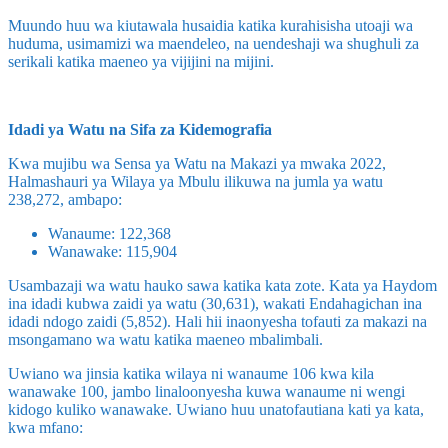
Muundo huu wa kiutawala husaidia katika kurahisisha utoaji wa
huduma, usimamizi wa maendeleo, na uendeshaji wa shughuli za
serikali katika maeneo ya vijijini na mijini.
Idadi ya Watu na Sifa za Kidemografia
Kwa mujibu wa Sensa ya Watu na Makazi ya mwaka 2022,
Halmashauri ya Wilaya ya Mbulu ilikuwa na jumla ya watu
238,272, ambapo:
Wanaume: 122,368
Wanawake: 115,904
Usambazaji wa watu hauko sawa katika kata zote. Kata ya Haydom
ina idadi kubwa zaidi ya watu (30,631), wakati Endahagichan ina
idadi ndogo zaidi (5,852). Hali hii inaonyesha tofauti za makazi na
msongamano wa watu katika maeneo mbalimbali.
Uwiano wa jinsia katika wilaya ni wanaume 106 kwa kila
wanawake 100, jambo linaloonyesha kuwa wanaume ni wengi
kidogo kuliko wanawake. Uwiano huu unatofautiana kati ya kata,
kwa mfano: